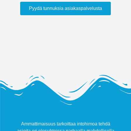
Pyydä tunnuksia asiakaspalvelusta
Ammattimaisuus tarkoittaa intohimoa tehdä
asioita eri olosuhteissa parhaalla mahdollisella