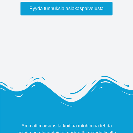
Pyydä tunnuksia asiakaspalvelusta
Ammattimaisuus tarkoittaa intohimoa tehdä
asioita eri olosuhteissa parhaalla mahdollisella