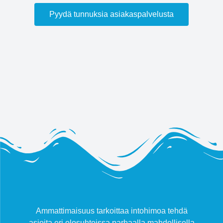
Pyydä tunnuksia asiakaspalvelusta
Ammattimaisuus tarkoittaa intohimoa tehdä
asioita eri olosuhteissa parhaalla mahdollisella