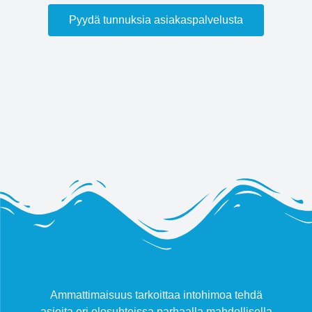
Pyydä tunnuksia asiakaspalvelusta
Ammattimaisuus tarkoittaa intohimoa tehdä
asioita eri olosuhteissa parhaalla mahdollisella