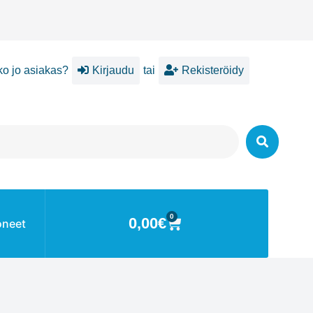
ko jo asiakas?
Kirjaudu
tai
Rekisteröidy
0
0,00
€
oneet