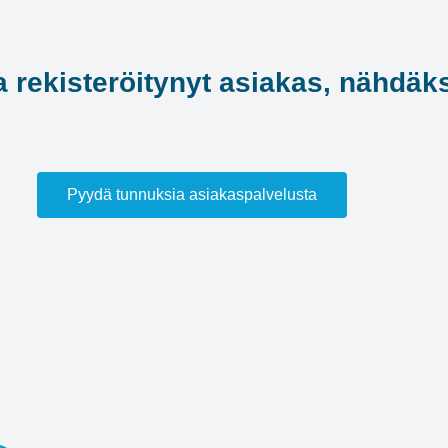
a rekisteröitynyt asiakas, nähdäks
Pyydä tunnuksia asiakaspalvelusta