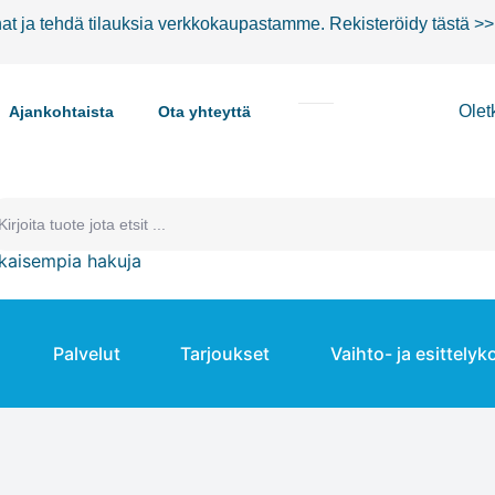
nat ja tehdä tilauksia verkkokaupastamme.
Rekisteröidy tästä >>
Olet
Ajankohtaista
Ota yhteyttä
kaisempia hakuja
Palvelut
Tarjoukset
Vaihto- ja esittelyk