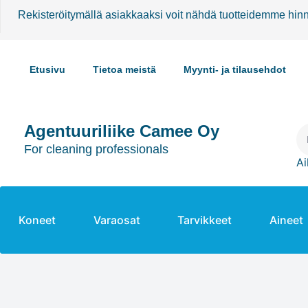
Rekisteröitymällä asiakkaaksi voit nähdä tuotteidemme hin
Etusivu
Tietoa meistä
Myynti- ja tilausehdot
Agentuuriliike Camee Oy
For cleaning professionals
Ai
Koneet
Varaosat
Tarvikkeet
Aineet