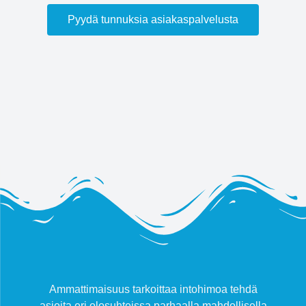
Pyydä tunnuksia asiakaspalvelusta
Ammattimaisuus tarkoittaa intohimoa tehdä
asioita eri olosuhteissa parhaalla mahdollisella