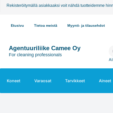
Rekisteröitymällä asiakkaaksi voit nähdä tuotteidemme hin
Etusivu
Tietoa meistä
Myynti- ja tilausehdot
Agentuuriliike Camee Oy
For cleaning professionals
Ai
Koneet
Varaosat
Tarvikkeet
Aineet