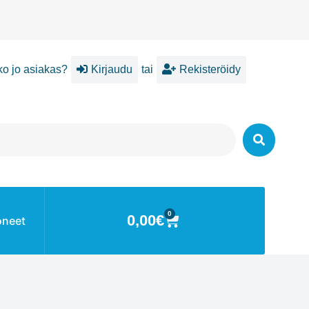
ko jo asiakas?
Kirjaudu
tai
Rekisteröidy
0
0,00
€
oneet