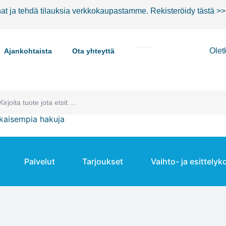
nat ja tehdä tilauksia verkkokaupastamme.
Rekisteröidy tästä >>
Olet
Ajankohtaista
Ota yhteyttä
kaisempia hakuja
Palvelut
Tarjoukset
Vaihto- ja esittelyk