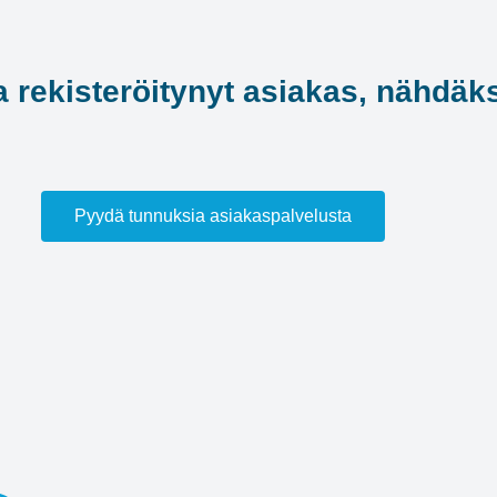
a rekisteröitynyt asiakas, nähdäks
Pyydä tunnuksia asiakaspalvelusta