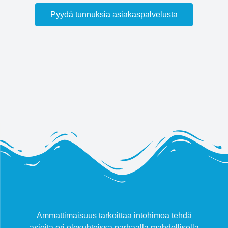
Pyydä tunnuksia asiakaspalvelusta
Ammattimaisuus tarkoittaa intohimoa tehdä
asioita eri olosuhteissa parhaalla mahdollisella