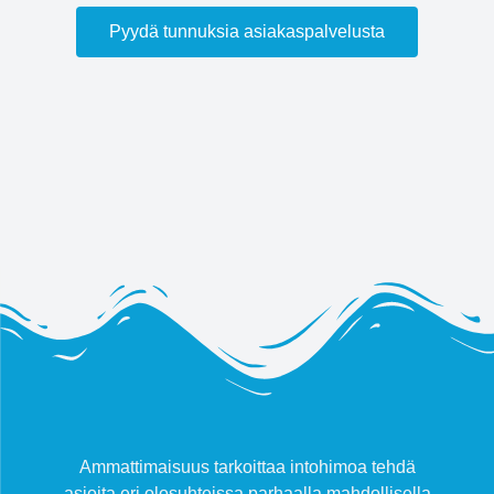
Pyydä tunnuksia asiakaspalvelusta
Ammattimaisuus tarkoittaa intohimoa tehdä
asioita eri olosuhteissa parhaalla mahdollisella