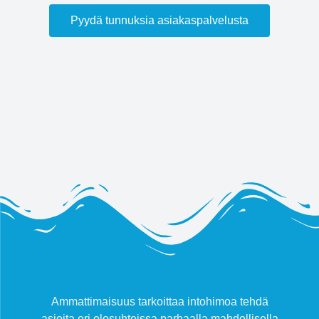
Pyydä tunnuksia asiakaspalvelusta
Ammattimaisuus tarkoittaa intohimoa tehdä
asioita eri olosuhteissa parhaalla mahdollisella