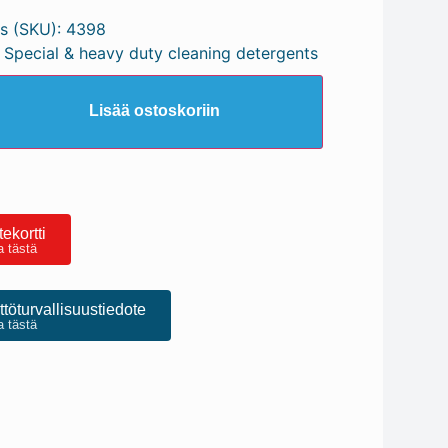
s (SKU):
4398
 Special & heavy duty cleaning detergents
Lisää ostoskoriin
ekortti
a tästä
töturvallisuustiedote
a tästä