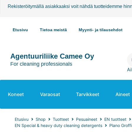
Rekisteröitymällä asiakkaaksi voit nähdä tuotteidemme hin
Etusivu
Tietoa meistä
Myynti- ja tilausehdot
Agentuuriliike Camee Oy
For cleaning professionals
Ai
Koneet
Varaosat
Tarvikkeet
Aineet
Etusivu
Shop
Tuotteet
Pesuaineet
EN tuotteet
EN Special & heavy duty cleaning detergents
Plano Groff