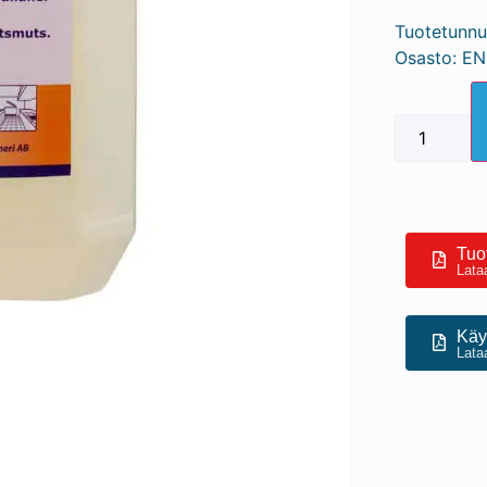
Tuotetunnu
Osasto:
EN
Tuot
Lata
Käyt
Lata