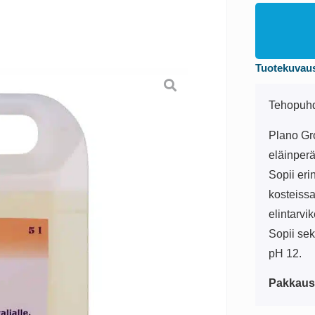
Tuotekuvau
Tehopuhd
Plano Gro
eläinper
Sopii eri
kosteissa
elintarvi
Sopii sek
pH 12.
Pakkaus