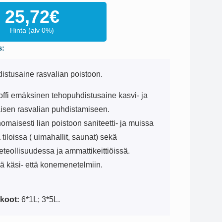
25,72
€
Hinta (alv 0%)
s:
istusaine rasvalian poistoon.
ffi emäksinen tehopuhdistusaine kasvi- ja
äisen rasvalian puhdistamiseen.
nomaisesti lian poistoon saniteetti- ja muissa
 tiloissa ( uimahallit, saunat) sekä
keteollisuudessa ja ammattikeittiöissä.
ä käsi- että konemenetelmiin.
koot:
6*1L; 3*5L.