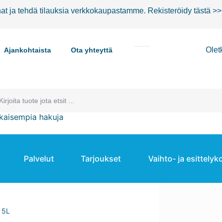
nat ja tehdä tilauksia verkkokaupastamme.
Rekisteröidy tästä >>
Olet
Ajankohtaista
Ota yhteyttä
kaisempia hakuja
Palvelut
Tarjoukset
Vaihto- ja esittelyk
i 5L