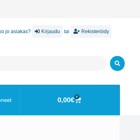
ko jo asiakas?
Kirjaudu
tai
Rekisteröidy
0
0,00
€
oneet