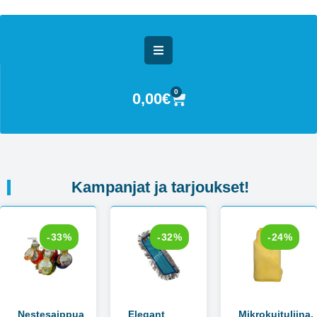
0
0,00
€
Kampanjat ja tarjoukset!
-33%
-32%
-24%
Nestesaippua
Elegant
Mikrokuituliina,