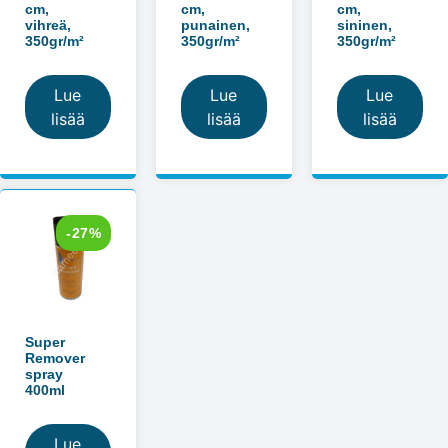
cm,
cm,
cm,
vihreä,
punainen,
sininen,
350gr/m²
350gr/m²
350gr/m²
Lue
Lue
Lue
lisää
lisää
lisää
-27%
Super
Remover
spray
400ml
Lue