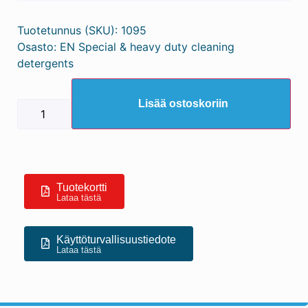
Tuotetunnus (SKU):
1095
Osasto:
EN Special & heavy duty cleaning
detergents
Lisää ostoskoriin
Tuotekortti
Lataa tästä
Käyttöturvallisuustiedote
Lataa tästä