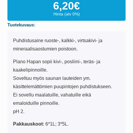
6,20
€
Hinta (alv 0%)
Tuotekuvaus:
Puhdistusaine ruoste-, kalkki-, virtsakivi- ja
mineraalisaostumien poistoon.
Plano Hapan sopii kivi-, posliini-, teräs- ja
kaakelipinnoille.
Soveltuu myös saunan lauteiden ym.
käsittelemättömien puupintojen puhdistukseen.
Ei sovellu maalatuille, vahatuille eikä
emaloiduille pinnoille.
pH 2.
Pakkauskoot:
6*1L; 3*5L.