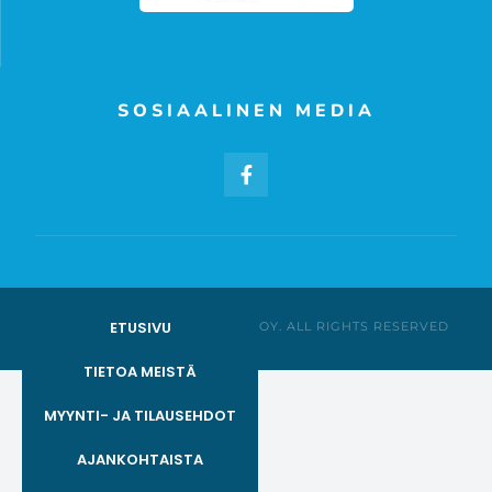
SOSIAALINEN MEDIA
ETUSIVU
© AGENTUURILIIKE CAMEE OY. ALL RIGHTS RESERVED
TIETOA MEISTÄ
MYYNTI- JA TILAUSEHDOT
AJANKOHTAISTA