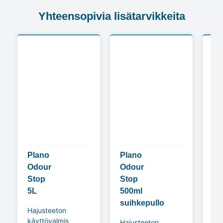
Yhteensopivia lisätarvikkeita
Plano
Plano
Di
Odour
Odour
5L
Stop
Stop
tek
5L
500ml
hu
suihkepullo
Hajusteeton
Te
käyttövalmis
huu
Hajusteeton