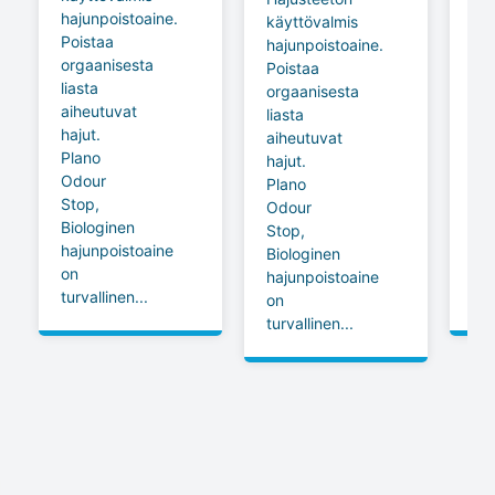
hajunpoistoaine.
jok
käyttövalmis
Poistaa
an
hajunpoistoaine.
orgaanisesta
kai
Poistaa
liasta
pyy
orgaanisesta
aiheutuvat
lis
liasta
hajut.
pe
aiheutuvat
Plano
se
hajut.
Odour
mie
Plano
Stop,
ja
Odour
Biologinen
rai
Stop,
hajunpoistoaine
tu
Biologinen
on
pe
hajunpoistoaine
turvallinen...
jäl
on
turvallinen...