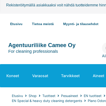
Rekisteröitymällä asiakkaaksi voit nähdä tuotteidemme hin
Etusivu
Tietoa meistä
Myynti- ja tilausehdot
Agentuuriliike Camee Oy
For cleaning professionals
Ai
Koneet
Varaosat
Tarvikkeet
Aineet
Etusivu
Shop
Tuotteet
Pesuaineet
EN tuotteet
EN Special & heavy duty cleaning detergents
Plano Odor