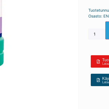
Tuotetunnu
Osasto:
EN
Tuot
Lata
Käyt
Lata