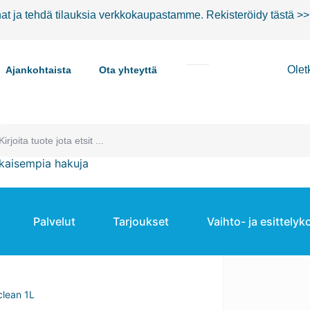
nat ja tehdä tilauksia verkkokaupastamme.
Rekisteröidy tästä >>
Olet
Ajankohtaista
Ota yhteyttä
kaisempia hakuja
Palvelut
Tarjoukset
Vaihto- ja esittelyk
clean 1L