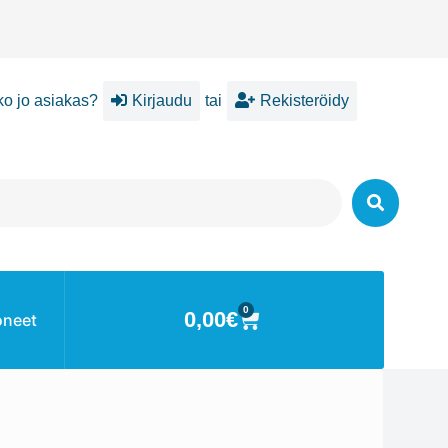
ko jo asiakas?
Kirjaudu
tai
Rekisteröidy
0
0,00
€
oneet