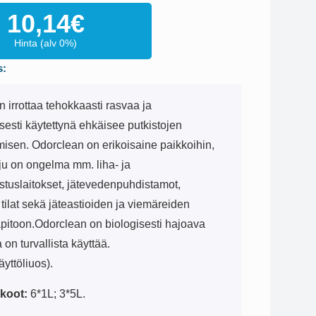
10,14
€
Hinta (alv 0%)
s:
 irrottaa tehokkaasti rasvaa ja
sesti käytettynä ehkäisee putkistojen
isen. Odorclean on erikoisaine paikkoihin,
ju on ongelma mm. liha- ja
stuslaitokset, jätevedenpuhdistamot,
i tilat sekä jäteastioiden ja viemäreiden
pitoon.Odorclean on biologisesti hajoava
a on turvallista käyttää.
äyttöliuos).
koot:
6*1L; 3*5L.