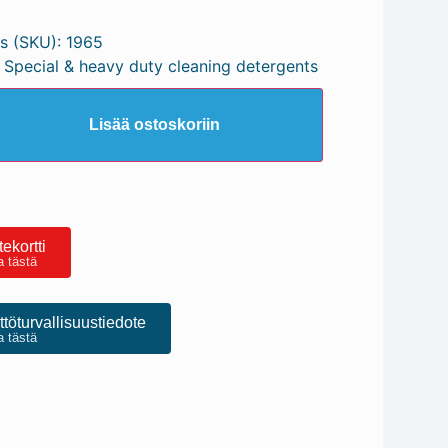
s (SKU):
1965
 Special & heavy duty cleaning detergents
Lisää ostoskoriin
ekortti
a tästä
töturvallisuustiedote
a tästä