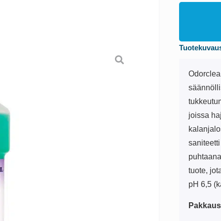
Tuotekuvau
Odorclean
säännölli
tukkeutum
joissa ha
kalanjalo
saniteett
puhtaana
tuote, jot
pH 6,5 (k
Pakkaus