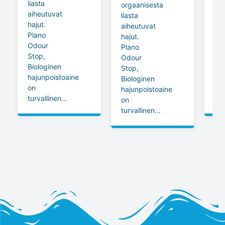
liasta
pyy
orgaanisesta
aiheutuvat
lis
liasta
hajut.
pe
aiheutuvat
Plano
se
hajut.
Odour
mie
Plano
Stop,
ja
Odour
Biologinen
rai
Stop,
hajunpoistoaine
tu
Biologinen
on
pe
hajunpoistoaine
turvallinen...
jäl
on
turvallinen...