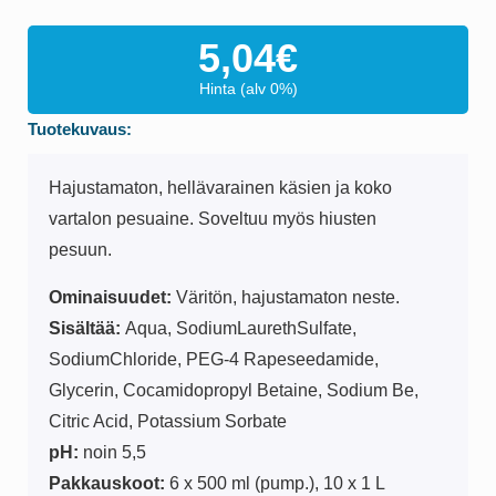
5,04
€
Hinta (alv 0%)
Tuotekuvaus:
Hajustamaton, hellävarainen käsien ja koko
vartalon pesuaine. Soveltuu myös hiusten
pesuun.
Ominaisuudet:
Väritön, hajustamaton neste.
Sisältää:
Aqua, SodiumLaurethSulfate,
SodiumChloride, PEG-4 Rapeseedamide,
Glycerin, Cocamidopropyl Betaine, Sodium Be,
Citric Acid, Potassium Sorbate
pH:
noin 5,5
Pakkauskoot:
6 x 500 ml (pump.), 10 x 1 L