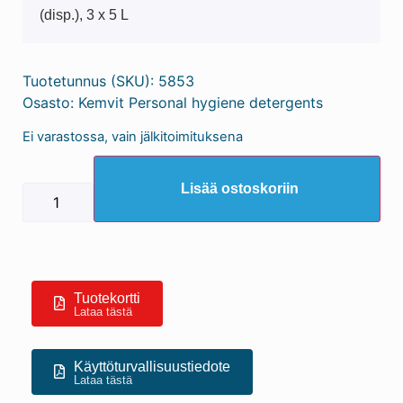
(disp.), 3 x 5 L
Tuotetunnus (SKU):
5853
Osasto:
Kemvit Personal hygiene detergents
Ei varastossa, vain jälkitoimituksena
Lisää ostoskoriin
Tuotekortti
Lataa tästä
Käyttöturvallisuustiedote
Lataa tästä