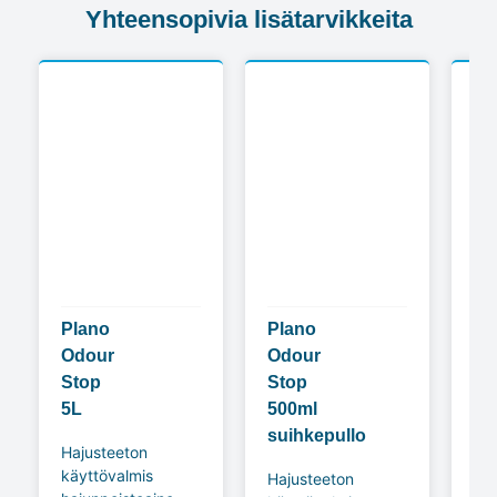
Yhteensopivia lisätarvikkeita
Plano
Plano
Di
Odour
Odour
5L
Stop
Stop
tek
5L
500ml
hu
suihkepullo
Hajusteeton
Te
käyttövalmis
huu
Hajusteeton