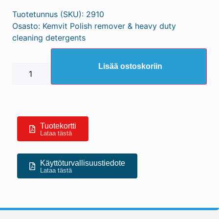
Tuotetunnus (SKU):
2910
Osasto:
Kemvit Polish remover & heavy duty
cleaning detergents
Lisää ostoskoriin
Tuotekortti
Lataa tästä
Käyttöturvallisuustiedote
Lataa tästä