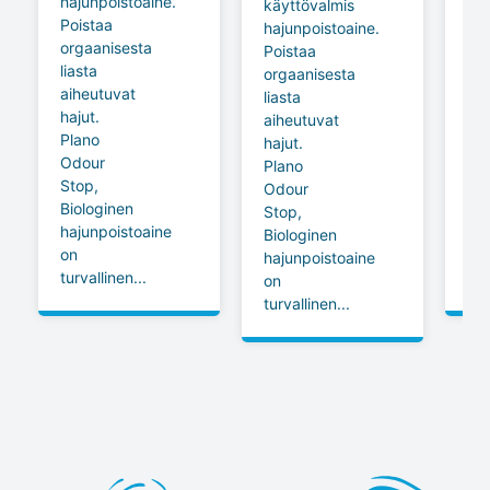
hajunpoistoaine.
jok
käyttövalmis
Poistaa
an
hajunpoistoaine.
orgaanisesta
kai
Poistaa
liasta
pyy
orgaanisesta
aiheutuvat
lis
liasta
hajut.
pe
aiheutuvat
Plano
se
hajut.
Odour
mie
Plano
Stop,
ja
Odour
Biologinen
rai
Stop,
hajunpoistoaine
tu
Biologinen
on
pe
hajunpoistoaine
turvallinen...
jäl
on
turvallinen...