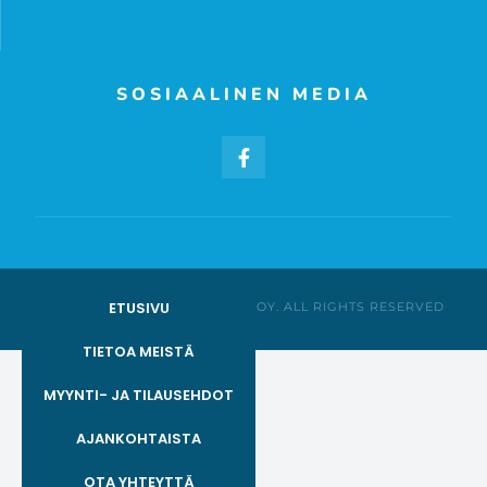
SOSIAALINEN MEDIA
ETUSIVU
© AGENTUURILIIKE CAMEE OY. ALL RIGHTS RESERVED
TIETOA MEISTÄ
MYYNTI- JA TILAUSEHDOT
AJANKOHTAISTA
OTA YHTEYTTÄ