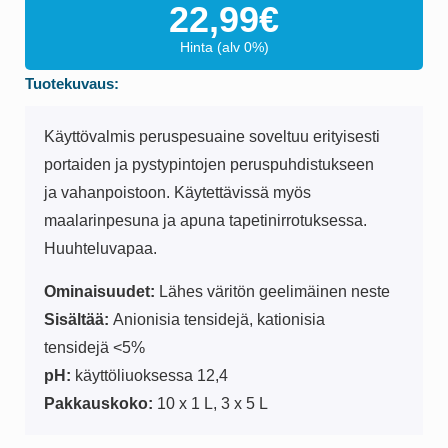
22,99
€
Hinta (alv 0%)
Tuotekuvaus:
Käyttövalmis peruspesuaine soveltuu erityisesti
portaiden ja pystypintojen peruspuhdistukseen
ja vahanpoistoon. Käytettävissä myös
maalarinpesuna ja apuna tapetinirrotuksessa.
Huuhteluvapaa.
Ominaisuudet:
Lähes väritön geelimäinen neste
Sisältää:
Anionisia tensidejä, kationisia
tensidejä <5%
pH:
käyttöliuoksessa 12,4
Pakkauskoko:
10 x 1 L, 3 x 5 L