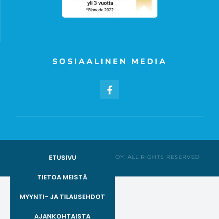
SOSIAALINEN MEDIA
ETUSIVU
© AGENTUURILIIKE CAMEE OY. ALL RIGHTS RESERVED
TIETOA MEISTÄ
MYYNTI- JA TILAUSEHDOT
AJANKOHTAISTA