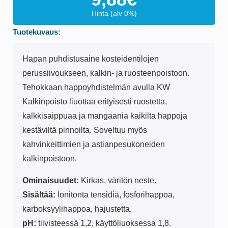
Hinta (alv 0%)
Tuotekuvaus:
Hapan puhdistusaine kosteidentilojen
perussiivoukseen, kalkin- ja ruosteenpoistoon.
Tehokkaan happoyhdistelmän avulla KW
Kalkinpoisto liuottaa erityisesti ruostetta,
kalkkisaippuaa ja mangaania kaikilta happoja
kestäviltä pinnoilta. Soveltuu myös
kahvinkeittimien ja astianpesukoneiden
kalkinpoistoon.
Ominaisuudet:
Kirkas, väritön neste.
Sisältää:
Ionitonta tensidiä, fosforihappoa,
karboksyylihappoa, hajustetta.
pH:
tiivisteessä 1,2, käyttöliuoksessa 1,8.