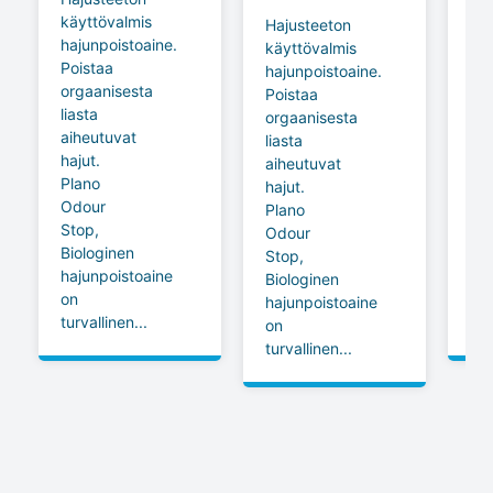
käyttövalmis
huu
Hajusteeton
hajunpoistoaine.
jok
käyttövalmis
Poistaa
an
hajunpoistoaine.
orgaanisesta
kai
Poistaa
liasta
pyy
orgaanisesta
aiheutuvat
lis
liasta
hajut.
pe
aiheutuvat
Plano
se
hajut.
Odour
mie
Plano
Stop,
ja
Odour
Biologinen
rai
Stop,
hajunpoistoaine
tu
Biologinen
on
pe
hajunpoistoaine
turvallinen...
jäl
on
turvallinen...