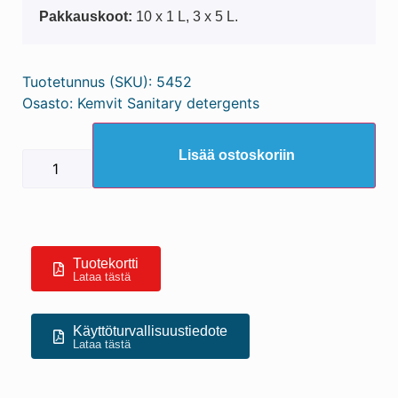
Pakkauskoot:
10 x 1 L, 3 x 5 L.
Tuotetunnus (SKU):
5452
Osasto:
Kemvit Sanitary detergents
Lisää ostoskoriin
Tuotekortti
Lataa tästä
Käyttöturvallisuustiedote
Lataa tästä