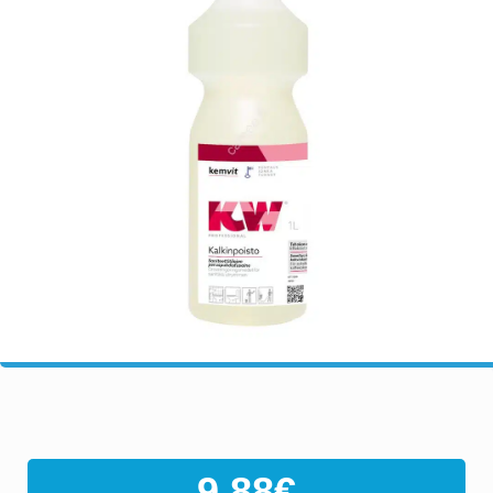
9,88
€