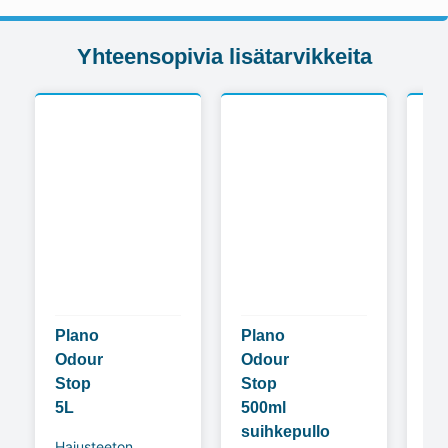
Yhteensopivia lisätarvikkeita
Plano
Plano
Di
Odour
Odour
5L
Stop
Stop
tek
5L
500ml
hu
suihkepullo
Hajusteeton
Te