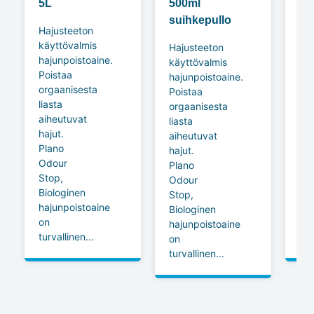
5L
500ml
hu
suihkepullo
Hajusteeton
Te
käyttövalmis
huu
Hajusteeton
hajunpoistoaine.
jok
käyttövalmis
Poistaa
an
hajunpoistoaine.
orgaanisesta
kai
Poistaa
liasta
pyy
orgaanisesta
aiheutuvat
lis
liasta
hajut.
pe
aiheutuvat
Plano
se
hajut.
Odour
mie
Plano
Stop,
ja
Odour
Biologinen
rai
Stop,
hajunpoistoaine
tu
Biologinen
on
pe
hajunpoistoaine
turvallinen...
jäl
on
turvallinen...