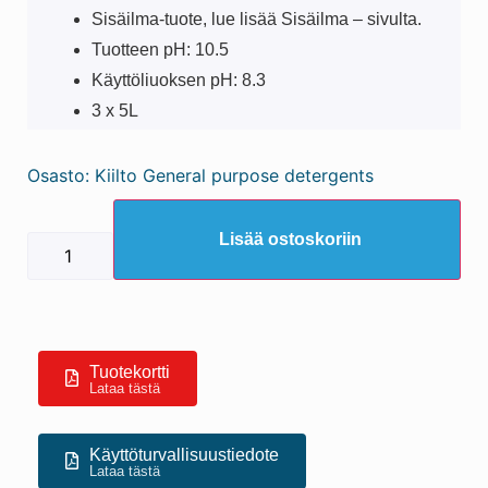
Sisäilma-tuote, lue lisää Sisäilma – sivulta.
Tuotteen pH: 10.5
Käyttöliuoksen pH: 8.3
3 x 5L
Osasto:
Kiilto General purpose detergents
Lisää ostoskoriin
Tuotekortti
Lataa tästä
Käyttöturvallisuustiedote
Lataa tästä