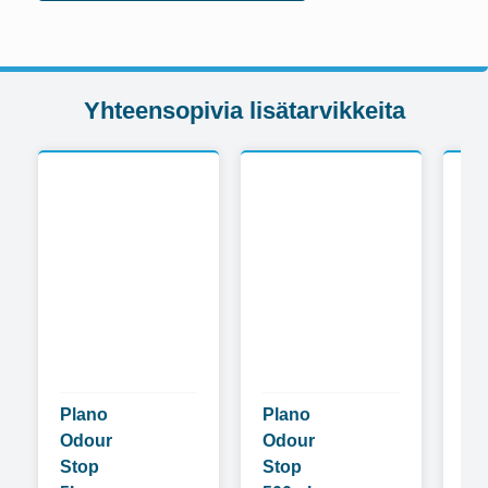
Yhteensopivia lisätarvikkeita
Plano
Plano
Di
Odour
Odour
5L
Stop
Stop
tek