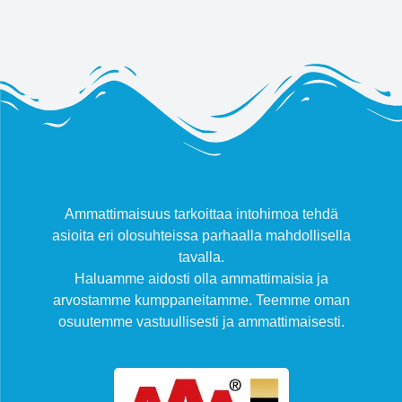
Ammattimaisuus tarkoittaa intohimoa tehdä
asioita eri olosuhteissa parhaalla mahdollisella
tavalla.
Haluamme aidosti olla ammattimaisia ja
arvostamme kumppaneitamme. Teemme oman
osuutemme vastuullisesti ja ammattimaisesti.