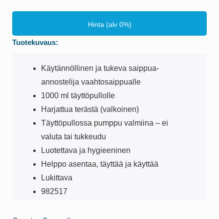
Hinta (alv 0%)
Tuotekuvaus:
Käytännöllinen ja tukeva saippua-
annostelija vaahtosaippualle
1000 ml täyttöpullolle
Harjattua terästä (valkoinen)
Täyttöpullossa pumppu valmiina – ei
valuta tai tukkeudu
Luotettava ja hygieeninen
Helppo asentaa, täyttää ja käyttää
Lukittava
982517