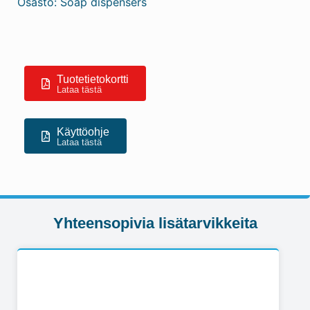
Osasto:
Soap dispensers
Tuotetietokortti
Lataa tästä
Käyttöohje
Lataa tästä
Yhteensopivia lisätarvikkeita